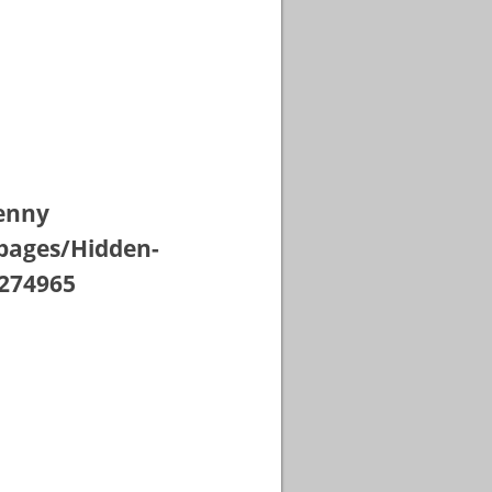
Jenny
pages/Hidden-
3274965